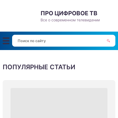
ПРО ЦИФРОВОЕ ТВ
нология
sung
нология
Все о современном телевидении
енны
граммное обеспечение
ставки
roid
овайдеры
ключение и настройка
иложения
ПОПУЛЯРНЫЕ СТАТЬИ