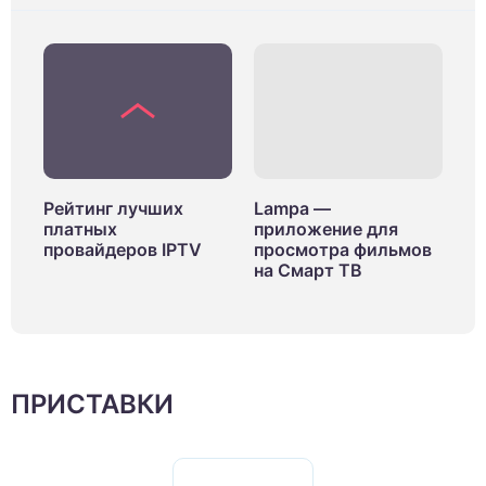
126 558
Рейтинг лучших
Lampa —
Ло
платных
приложение для
ка
й
провайдеров IPTV
просмотра фильмов
ТВ
на Смарт ТВ
пр
ПРИСТАВКИ