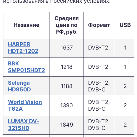
использования в Российских условиях.
Средняя
Название
цена по
Формат
USB
РФ, руб.
HARPER
1637
DVB-T2
1
HDT2-1202
BBK
1218
DVB-T2
1
SMP015HDT2
Selenga
DVB-T2,
1188
2
HD950D
DVB-C
World Vision
DVB-T2,
1390
2
T62A
DVB-C
LUMAX DV-
DVB-T2,
1849
2
3215HD
DVB-C