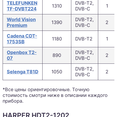
TELEFUNKEN
DVB-T2,
1310
1
TF-DVBT224
DVB-C
World Vision
DVB-T2,
1390
2
Premium
DVB-C
Cadena CDT-
1180
DVB-T2
1
1753SB
Openbox T2-
DVB-T2,
890
2
07
DVB-C
DVB-T2,
Selenga T81D
1050
2
DVB-C
*Все цены ориентировочные. Точную
стоимость смотри ниже в описании каждого
прибора.
HARPER HDT2-1202